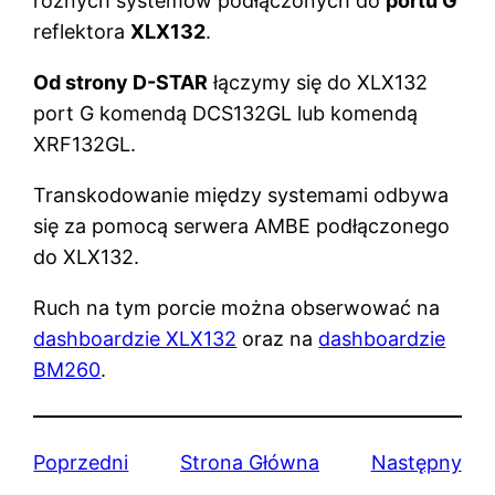
różnych systemów podłączonych do
portu G
reflektora
XLX132
.
Od strony D-STAR
łączymy się do XLX132
port G komendą DCS132GL lub komendą
XRF132GL.
Transkodowanie między systemami odbywa
się za pomocą serwera AMBE podłączonego
do XLX132.
Ruch na tym porcie można obserwować na
dashboardzie XLX132
oraz na
dashboardzie
BM260
.
Poprzedni
Strona Główna
Następny