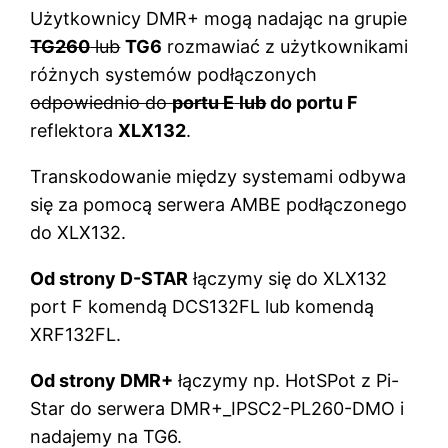
Użytkownicy DMR+ mogą nadając na grupie
TG260
lub
TG6
rozmawiać z użytkownikami
różnych systemów podłączonych
odpowiednio do
portu E
lub
do portu F
reflektora
XLX132
.
Transkodowanie między systemami odbywa
się za pomocą serwera AMBE podłączonego
do XLX132.
Od strony D-STAR
łączymy się do XLX132
port F komendą DCS132FL lub komendą
XRF132FL.
Od strony DMR+
łączymy np. HotSPot z Pi-
Star do serwera DMR+_IPSC2-PL260-DMO i
nadajemy na TG6.