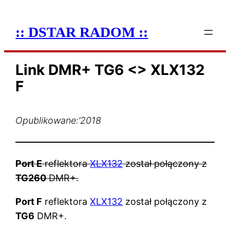
:: DSTAR RADOM ::
Link DMR+ TG6 <> XLX132
F
Opublikowane:
’2018
Port E
reflektora
XLX132
został połączony z
TG260
DMR+.
Port F
reflektora
XLX132
został połączony z
TG6
DMR+.